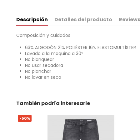
Descripción
Detalles del producto
Reviews
Composición y cuidados
63% ALGODÓN 21% POLIÉSTER 16% ELASTOMULTÍSTER
Lavado a la maquina a 30°
No blanquear
No usar secadora
No planchar
No lavar en seco
Para
No reviews
También podría interesarle
ean13
2000003928804
-50%