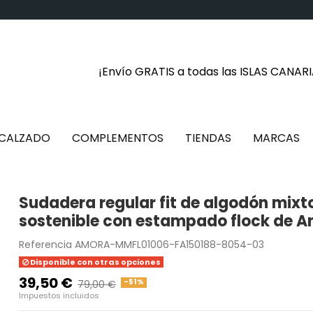
¡Envío GRATIS a todas las ISLAS CANAR
CALZADO
COMPLEMENTOS
TIENDAS
MARCAS
Sudadera regular fit de algodón mixto
sostenible con estampado flock de 
Referencia
AMORA-MMFL01006-FA150188-8054-03
Disponible con otras opciones
39,50 €
-51%
79,00 €
Impuestos incluidos