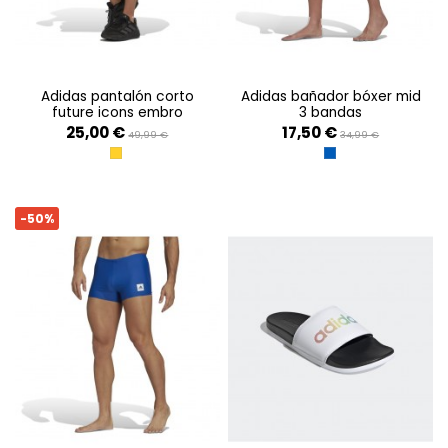
adidas pantalón corto
adidas bañador bóxer mid
future icons embro
3 bandas
25,00 €
17,50 €
49,99 €
34,99 €
YELLOW
ROYBLU/WHITE
-50%