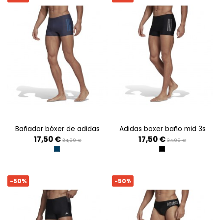
bañador bóxer de adidas
adidas boxer baño mid 3s
17,50 €
17,50 €
34,99 €
34,99 €
AZMASO/RAFAZ
NEGRO
-50%
-50%