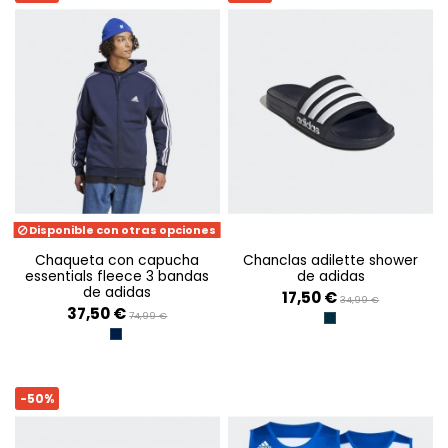
Disponible con otras opciones
chaqueta con capucha
chanclas adilette shower
essentials fleece 3 bandas
de adidas
de adidas
17,50 €
34,99 €
37,50 €
74,99 €
LEGINK/FTWWHT/LE
TINLEY
-50%