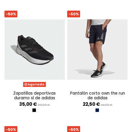
-50%
-50%
Agotado
zapatillas deportivas
pantalón corto own the run
duramo sl de adidas
de adidas
35,00 €
22,50 €
69,99 €
44,99 €
CBLACK/IRONMT/BETSCA
TINLEY/REFSIL
-50%
-50%