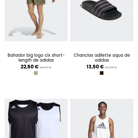
bañador big logo clx short-
chanclas adilette aqua de
length de adidas
adidas
22,50 €
13,50 €
44,99 €
26,99 €
OLISTR/BLACK
ROCAS