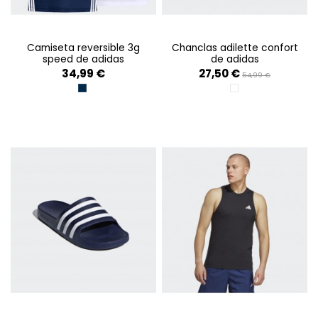
camiseta reversible 3g
chanclas adilette confort
speed de adidas
de adidas
34,99 €
27,50 €
54,99 €
CONAVY/WHITE
FTWWHITE/CORE BL