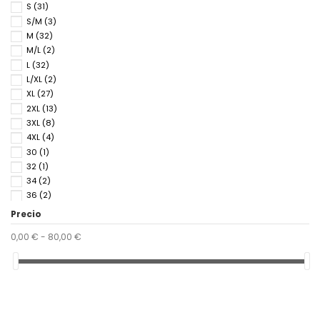
S
(31)
S/M
(3)
M
(32)
M/L
(2)
L
(32)
L/XL
(2)
XL
(27)
2XL
(13)
3XL
(8)
4XL
(4)
30
(1)
32
(1)
34
(2)
36
(2)
38
(2)
Precio
40
(1)
0,00 € - 80,00 €
42
(1)
4
(13)
4.5
(6)
5
(11)
5.5
(6)
6
(16)