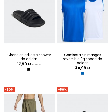
chanclas adilette shower
camiseta sin mangas
de adidas
reversible 3g speed de
adidas
17,50 €
34,99 €
34,99 €
CBLACK/CBLACK/CBLACK
CROYAL/WHITE
-50%
-50%