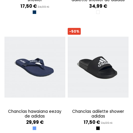
17,50 €
34,99 €
34,99 €
LEGINK
CLOUD WHITE / COR
-50%
chanclas hawaiana eezay
chanclas adilette shower
de adidas
adidas
29,99 €
17,50 €
34,99 €
AZUL
CBLACK/GTWWHT/