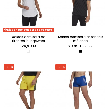
Disponible con otras opciones
adidas camiseta de
adidas camiseta essentials
tirantes loungewear
mélange
26,99 €
29,99 €
32,99 €
WHITE/BLACK
BLACK/BLCKME
-50%
-50%