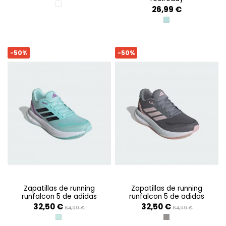
FTWR WHITE/AURORA MET/CORE BLA
26,99 €
MINT TON/BLACK
-50%
-50%
zapatillas de running
zapatillas de running
runfalcon 5 de adidas
runfalcon 5 de adidas
32,50 €
32,50 €
64,99 €
64,99 €
SEMI FLASH AQUA/CORE BLACK/FTW
GREY THREE/SANDY 