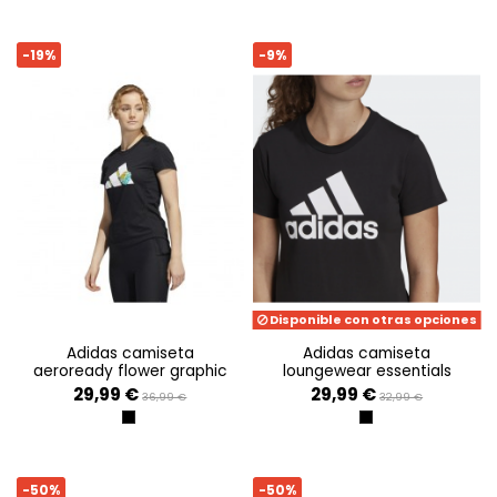
-19%
-9%
Disponible con otras opciones
adidas camiseta
adidas camiseta
aeroready flower graphic
loungewear essentials
29,99 €
29,99 €
36,99 €
32,99 €
NEGRO
BLACK/WHITE
-50%
-50%