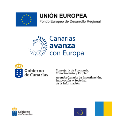
6.5
(1)
7
(24)
7.5
(7)
8
(19)
8.5
(2)
9
(19)
10
(19)
11
(17)
11.5
(2)
12
(18)
13
(3)
S-7
(1)
M-7
(1)
L-7
(1)
XL-7
(1)
2XL-7
(1)