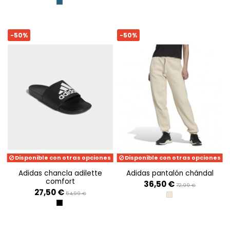
BLUE
-50%
-50%
Disponible con otras opciones
Disponible con otras opciones
adidas chancla adilette
adidas pantalón chándal
comfort
36,50 €
72,99 €
27,50 €
54,99 €
ECRTIN
BLACK