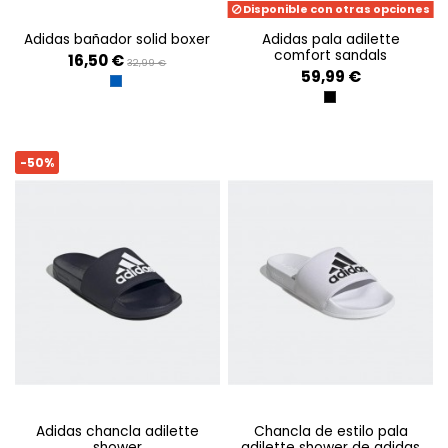
Disponible con otras opciones
adidas bañador solid boxer
adidas pala adilette
comfort sandals
16,50 €
32,99 €
59,99 €
ROYBLU
BLACK
-50%
adidas chancla adilette
chancla de estilo pala
shower
adilette shower de adidas