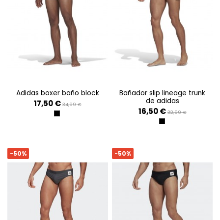
adidas boxer baño block
bañador slip lineage trunk
de adidas
17,50 €
34,99 €
16,50 €
32,99 €
NEGRO
NEGRO
-50%
-50%