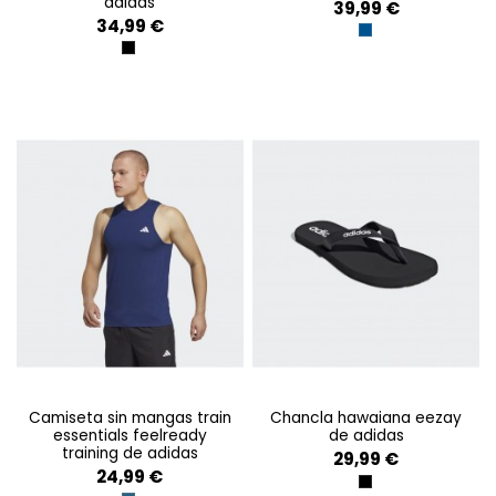
adidas
39,99 €
34,99 €
DARK BLUE
BLACK
camiseta sin mangas train
chancla hawaiana eezay
essentials feelready
de adidas
training de adidas
29,99 €
24,99 €
CBLACK/FTWWHT/