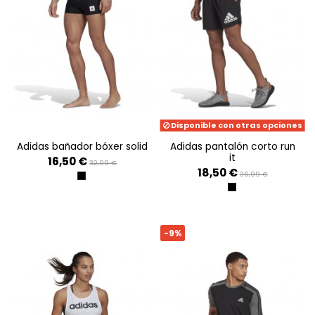
Disponible con otras opciones
adidas bañador bóxer solid
adidas pantalón corto run
it
16,50 €
32,99 €
18,50 €
36,99 €
BLACK
BLACK
-9%