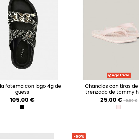
Agotado
chanclas con tiras de tejido
guess
trenzado de tommy hi
105,00 €
25,00 €
49,99 €
BLACK PLATINO
WHIMSY P
-50%