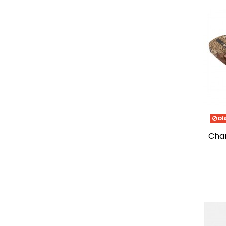
Di
chanclas animal print vi de