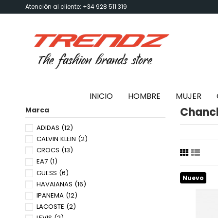
Atención al cliente: +34 928 511 319
INICIO
HOMBRE
MUJER
Chancl
Marca
ADIDAS
(12)
CALVIN KLEIN
(2)
CROCS
(13)
EA7
(1)
GUESS
(6)
Nuevo
HAVAIANAS
(16)
IPANEMA
(12)
LACOSTE
(2)
LEVIS
(2)