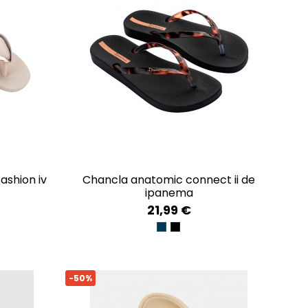
chancla anatomic connect ii de
ipanema
21,99 €
LD
BLUE/GOLD
BLACK/CLEAR
-50%