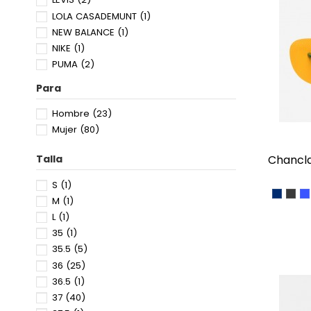
LOLA CASADEMUNT
(1)
NEW BALANCE
(1)
NIKE
(1)
PUMA
(2)
SKECHERS
(3)
Para
SPICE UP
(3)
SUPERDRY
(1)
Hombre
(23)
TOMMY HILFIGER
(6)
Mujer
(80)
TOMMY JEANS
(2)
chancl
Talla
S
(1)
NAVY B
BLA
M
M
(1)
L
(1)
35
(1)
35.5
(5)
36
(25)
36.5
(1)
37
(40)