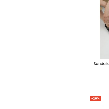
sandalia tiras redondeadas de lola
-20%