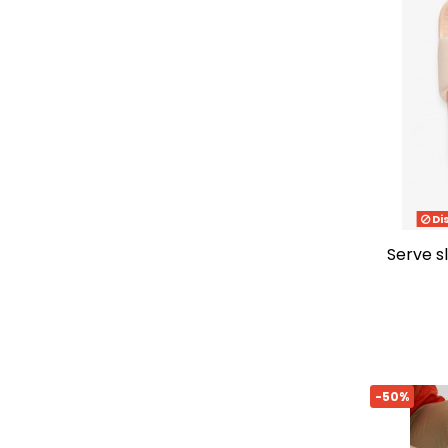
41/42
(12)
35/36
(3)
36-37
(12)
38-39
(13)
42-43
(6)
46-47
(6)
48-49
(3)
46.5
(1)
Di
serve s
-50%