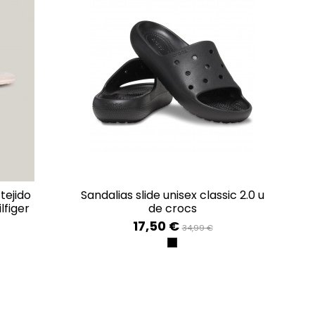
sandalias slide unisex classic 2.0 u
lfiger
de crocs
17,50 €
34,99 €
INK
BLACK