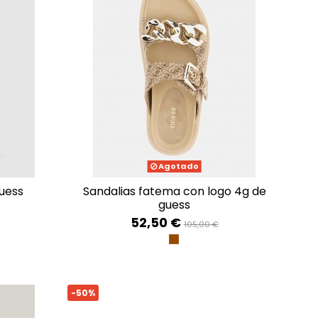
Agotado
uess
sandalias fatema con logo 4g de
guess
52,50 €
105,00 €
996
PEONIA MULTI
LILAC
BEIGE BROWN
-50%