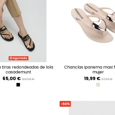
Agotado
chanclas ipanema maxi fashion iv
casademunt
mujer
65,00 €
19,99 €
129,99 €
27,99 €
NEGRO
BEIGE/GO
-50%