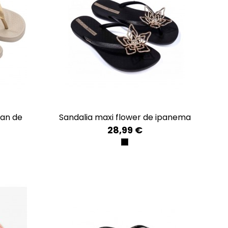
sandalia maxi flower de ipanema
28,99 €
BLACK/BLACK/GOLD
LD
GOLD
E/COPPER