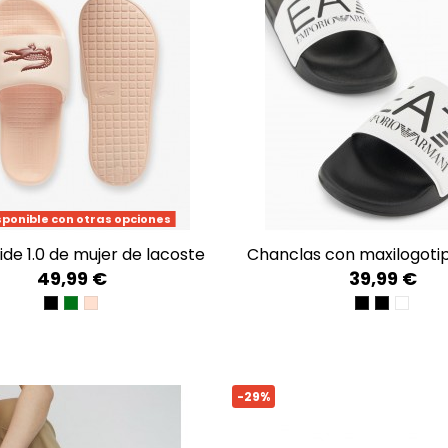
sponible con otras opciones
lide 1.0 de mujer de lacoste
chanclas con maxilogoti
49,99 €
39,99 €
BLK/WHT
WHT/GRN
LT PNK/BURG
BLACK BEAU
BLACK/G
WHITE
-29%