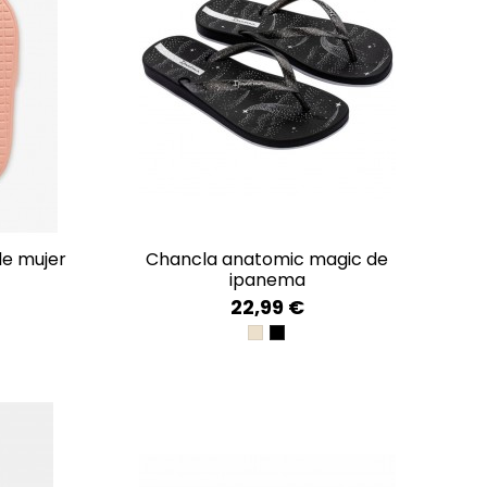
 de mujer
chancla anatomic magic de
ipanema
22,99 €
HT
BEIGE/GOLD
BLACK/SILVER