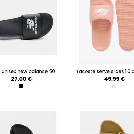
as unisex new balance 50
lacoste serve slides 1.0
27,00 €
49,99 €
BLACK
LT PNK/W