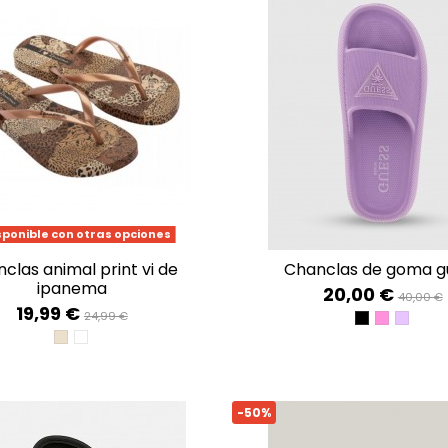
sponible con otras opciones
chanclas de goma g
ipanema
20,00 €
40,00 €
19,99 €
24,99 €
JET BLACK A
CLASSIC 
FRESH 
BEIGE/GOLD
BEIGE/BLACK
-50%