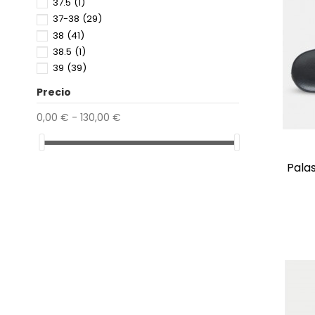
37.5
(1)
37-38
(29)
38
(41)
38.5
(1)
39
(39)
39.5
(2)
Precio
39-40
(29)
40
(37)
0,00 € - 130,00 €
40.5
(5)
41
(26)
41.5
(1)
pal
41-42
(29)
42
(4)
42.5
(1)
43
(4)
43-44
(22)
44
(2)
44.5
(1)
45
(2)
45-46
(11)