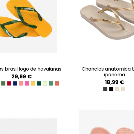
as brasil logo de havaianas
chanclas anatomica tan de
ipanema
29,99 €
18,99 €
LUE
CK/BLACK
ARINE BLUE
GREEN
BURDEOS
NAVY BLUE/CITRUS YELLOW
PINK PORCELAIN
ROSE GUM
POP YELLOW
VERDE OLIVA-BLANCO CO
VERDE MATCHA
VERDE AMARILLO
ROSA CORAL
BLACK/BLACK
BLACK/GO
BEIGE/
BEIG