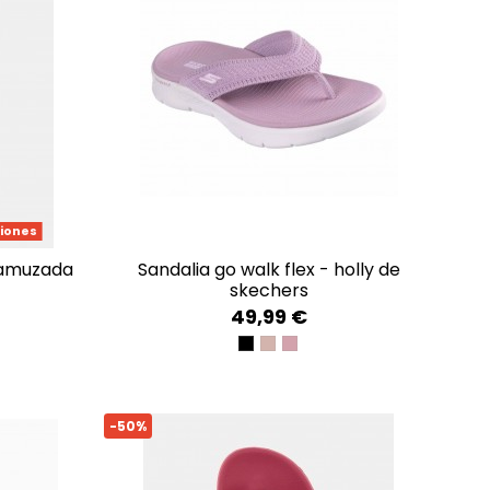
ciones
sandalia go walk flex - holly de
skechers
49,99 €
BLACK
TAUPE
MAUVE
-50%