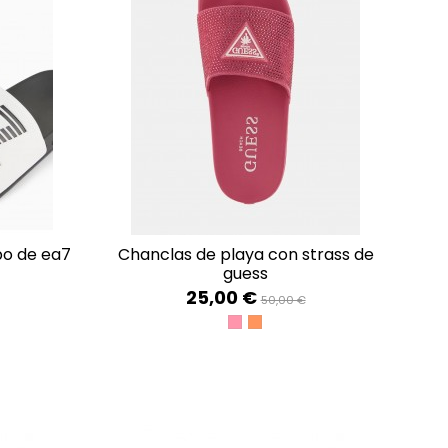
po de ea7
chanclas de playa con strass de
guess
25,00 €
50,00 €
TY
OLD
+BLACK+BLACK
STRIKING FUCHSIA
SUMMER ROSE