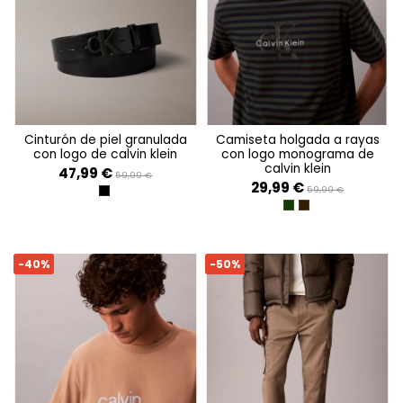
cinturón de piel granulada
camiseta holgada a rayas
con logo de calvin klein
con logo monograma de
calvin klein
47,99 €
59,99 €
29,99 €
59,99 €
BLACK/MATTE BLACK
SYCAMORE
MOROCCAN BRO
-40%
-50%