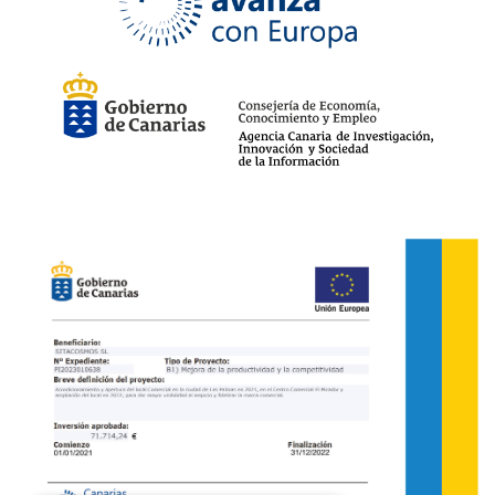
W36-L32
(1)
W38-L32
(1)
110
(1)