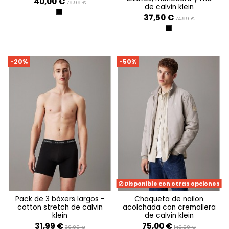
40,00 €
79,99 €
de calvin klein
ALLOVER PRINT
37,50 €
74,99 €
CK BLACK SMOOTH
-20%
-50%
Disponible con otras opciones
pack de 3 bóxers largos -
chaqueta de nailon
cotton stretch de calvin
acolchada con cremallera
klein
de calvin klein
31,99 €
75,00 €
39,99 €
149,99 €