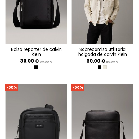
bolso reporter de calvin
sobrecamisa utilitaria
klein
holgada de calvin klein
30,00 €
60,00 €
59,99 €
119,99 €
BLACK
CK BLACK
PELICAN
-50%
-50%