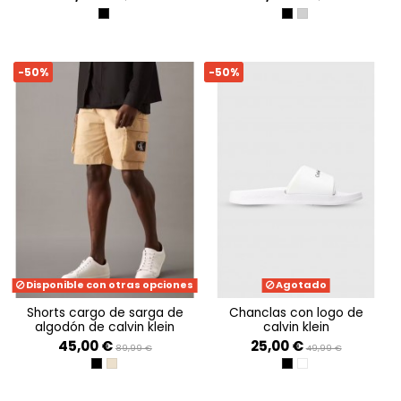
BLACK, BLACK, BLACK
CK BLACK
FLINT GRAY
-50%
-50%
Disponible con otras opciones
Agotado
shorts cargo de sarga de
chanclas con logo de
algodón de calvin klein
calvin klein
45,00 €
25,00 €
89,99 €
49,99 €
CK BLACK
TRAVERTINE
BLACK
BRIGHT WHITE