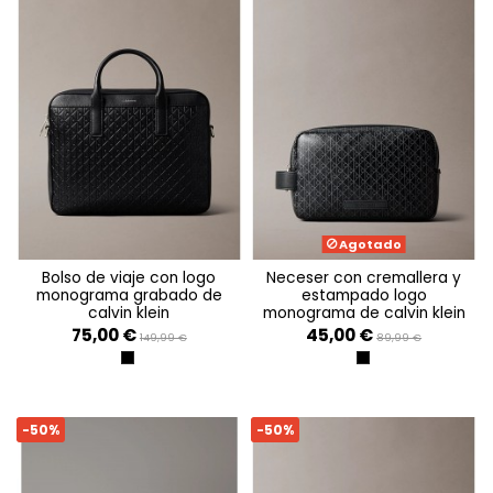
Agotado
bolso de viaje con logo
neceser con cremallera y
monograma grabado de
estampado logo
calvin klein
monograma de calvin klein
75,00 €
45,00 €
149,99 €
89,99 €
BLACK
BLACK
-50%
-50%