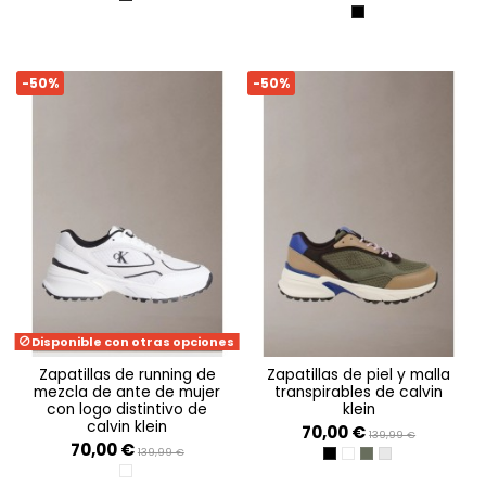
TRIPLE BLACK
-50%
-50%
Disponible con otras opciones
zapatillas de running de
zapatillas de piel y malla
mezcla de ante de mujer
transpirables de calvin
con logo distintivo de
klein
calvin klein
70,00 €
139,99 €
70,00 €
139,99 €
TRIPLE BLACK
BRIGHT WHITE/BLACK
CUMIN/BURNT OUT/
BRIGHT WHITE/L
BRIGHT WHITE/BLACK