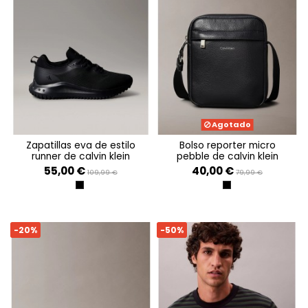
Agotado
zapatillas eva de estilo
bolso reporter micro
runner de calvin klein
pebble de calvin klein
55,00 €
40,00 €
109,99 €
79,99 €
TRIPLE BLACK
BLACK
-20%
-50%