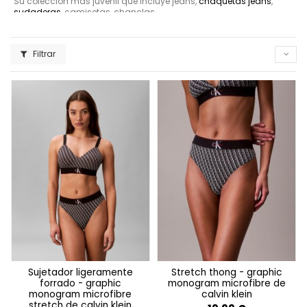
Su colección más juvenil que incluye jeans,
chaquetas jeans
,
sudaderas
, camisetas, chanclas…
Calvin Klein Underwear
Colección de
ropa interior
.
Filtrar
sujetador ligeramente
stretch thong - graphic
forrado - graphic
monogram microfibre de
monogram microfibre
calvin klein
stretch de calvin klein