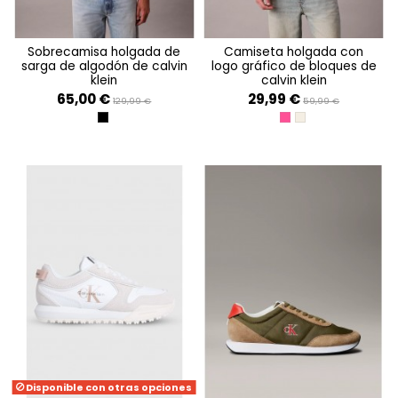
sobrecamisa holgada de
camiseta holgada con
sarga de algodón de calvin
logo gráfico de bloques de
klein
calvin klein
65,00 €
29,99 €
129,99 €
59,99 €
BLACK
ECCENTRIC MAGENT
BONE WHITE
Disponible con otras opciones