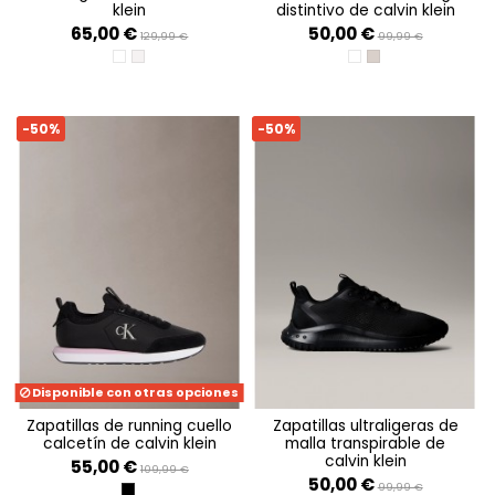
klein
distintivo de calvin klein
65,00 €
50,00 €
129,99 €
99,99 €
BRIGHT WHITE/PRIMROSE/BELUGA
CHATEAU/SILVER MINK/PINK
WHITE/EVENING PRIMR
CHATEAU/TAUPE/F
-50%
-50%
Disponible con otras opciones
zapatillas de running cuello
zapatillas ultraligeras de
calcetín de calvin klein
malla transpirable de
calvin klein
55,00 €
109,99 €
50,00 €
99,99 €
BLACK/CHATEAU/FRAGRANT LILAC