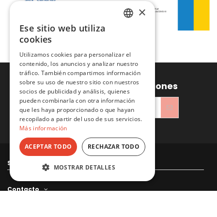
×
Ese sitio web utiliza
SPANISH
cookies
ENGLISH
Utilizamos cookies para personalizar el
contenido, los anuncios y analizar nuestro
tráfico. También compartimos información
sobre su uso de nuestro sitio con nuestros
Recibe ofertas y promociones
socios de publicidad y análisis, quienes
pueden combinarla con otra información
que les haya proporcionado o que hayan
recopilado a partir del uso de sus servicios.
He leído y acepto la
Política de privacidad
Más información
ACEPTAR TODO
RECHAZAR TODO
Sitacosmos SL
MOSTRAR DETALLES
Contacto