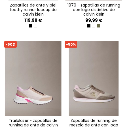
zapatillas de ante y piel
1979 - zapatillas de running
toothy runner laceup de
con logo distintivo de
calvin klein
calvin klein
119,99 €
99,99 €
BLACK/BRIGHT WHITE
WHITE/ANCIENT WHITE
BLACK/BRIGHT WHITE
BRIGHT WHITE/BLA
CAPERS/KHAKI/F
-50%
-50%
trailblazer - zapatillas de
zapatillas de running de
running de ante de calvin
mezcla de ante con logo