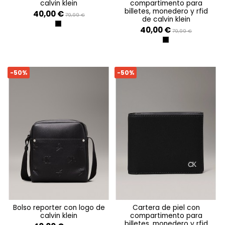
calvin klein
compartimento para
billetes, monedero y rfid
40,00 €
79,99 €
de calvin klein
BLACK
40,00 €
79,99 €
CK BLACK LEATHER
-50%
-50%
bolso reporter con logo de
cartera de piel con
calvin klein
compartimento para
billetes, monedero y rfid