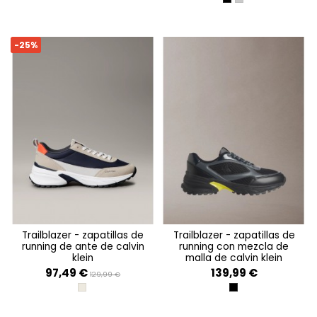
BLACK/SILVER
SILVER/BLACK/BRI
-25%
trailblazer - zapatillas de
trailblazer - zapatillas de
running de ante de calvin
running con mezcla de
klein
malla de calvin klein
97,49 €
139,99 €
129,99 €
DESERT TAUPE/NAVY/TOMATO CHERR
BLACK/COAL/BUTT