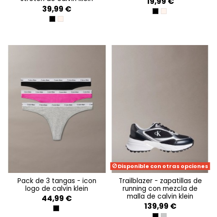
19,99 €
39,99 €
MINI STEPPING LOGO 
MINI STEPPING LO
MINI STEPPING LOGO BLACK
MINI STEPPING LOGO BRIGHT PEAC
Disponible con otras opciones
pack de 3 tangas - icon
trailblazer - zapatillas de
logo de calvin klein
running con mezcla de
malla de calvin klein
44,99 €
139,99 €
BLACK/GREY HEATHER/ STUNNING O