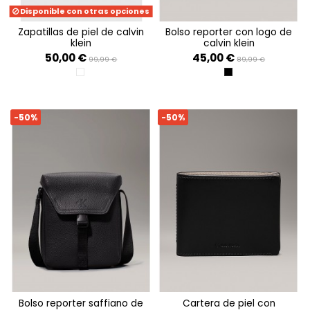
Disponible con otras opciones
zapatillas de piel de calvin
bolso reporter con logo de
klein
calvin klein
50,00 €
45,00 €
99,99 €
89,99 €
BRIGHT WHITE/BLACK
CLASSIC MONO BLA
-50%
-50%
bolso reporter saffiano de
cartera de piel con