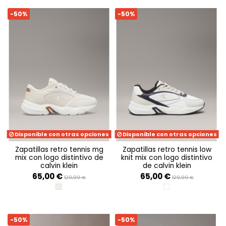
-50%
-50%
Disponible con otras opciones
Disponible con otras opciones
zapatillas retro tennis mg
zapatillas retro tennis low
mix con logo distintivo de
knit mix con logo distintivo
calvin klein
de calvin klein
65,00 €
65,00 €
129,99 €
129,99 €
EGGSHELL/SILVER BIRCH
BRIGHT WHITE/CALV
-50%
-50%