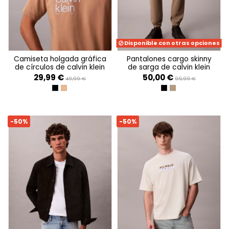
Disponible con otras opciones
camiseta holgada gráfica
pantalones cargo skinny
de círculos de calvin klein
de sarga de calvin klein
29,99 €
50,00 €
49,99 €
99,99 €
BLACK
STONEHENGE
BLACK
BUNGEE CORD
-50%
-50%