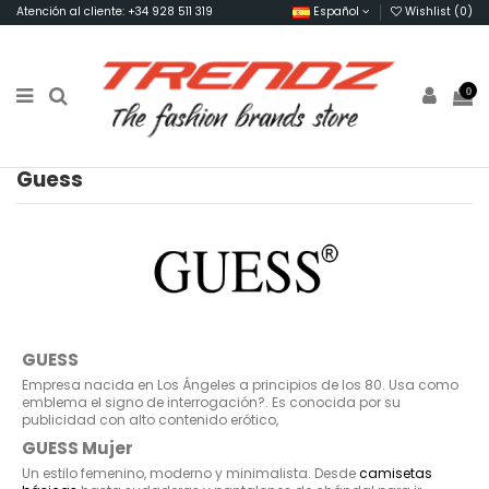
Atención al cliente: +34 928 511 319
Español
Wishlist (
0
)
0
Guess
GUESS
Empresa nacida en Los Ángeles a principios de los 80. Usa como
emblema el signo de interrogación?. Es conocida por su
publicidad con alto contenido erótico,
GUESS Mujer
Un estilo femenino, moderno y minimalista. Desde
camisetas