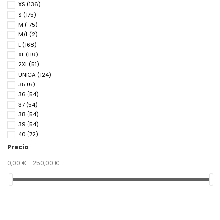
XS
(136)
S
(175)
M
(175)
M/L
(2)
L
(168)
XL
(119)
2XL
(51)
UNICA
(124)
35
(6)
36
(54)
37
(54)
38
(54)
39
(54)
40
(72)
41
(65)
Precio
42
(18)
0,00 € - 250,00 €
43
(18)
44
(18)
45
(18)
46
(5)
37/38
(2)
39/40
(2)