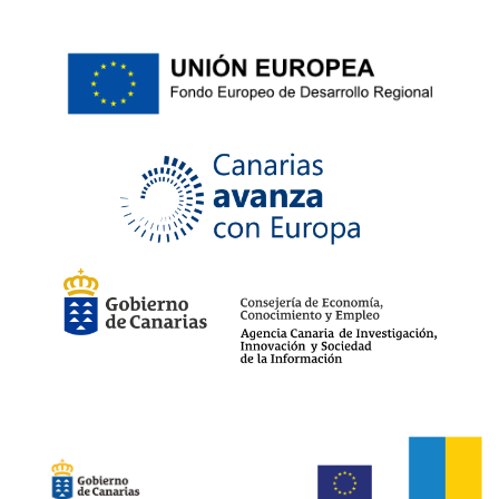
41/42
(2)
XS/S
(2)
35/36
(2)