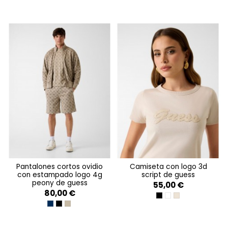
pantalones cortos ovidio
camiseta con logo 3d
con estampado logo 4g
script de guess
peony de guess
55,00 €
80,00 €
JET BLACK A996
PURE WHITE
WARM SLATE
4G PEONY SILK BLUE
4G PEONY BLACK
4G PEONY IMPACT GREY