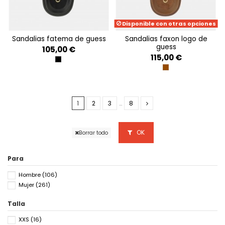
Disponible con otras opciones
sandalias fatema de guess
sandalias faxon logo de
guess
105,00 €
115,00 €
BLACK
BEIGE BROWN
1
2
3
…
8
OK
Borrar todo
Para
Hombre
(106)
Mujer
(261)
Talla
XXS
(16)