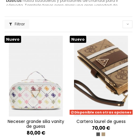
básicas
hasta sudaderas y pantalones de chándal para ir
cómoda. También tienes para elegir una gran variedad de
sujetadores de Guess, bikinis, tops deportivos, braguitas o tanga.
Se caracteriza por su moda urbana con la estética más casual y
lujosa.
Filtrar
GUESS para hombre
Nuevo
Nuevo
Tendencias de moda europea y nuevas corrientes del estilo
estadounidense. Triunfa la famosa camiseta básica de la marca
en varios colores con el logo del triángulo invertido y el signo de
interrogación, y los pantalones vaqueros. Si quieres un total outfit
de Guess, mucha atención a sus nuevos zapatos y deportivas,
sudaderas y chaquetas.
Zapatillas GUESS
Puedes elegir las
Guess zapatilla Runner Samsin
, las
Guess
zapatilla Moxea
o bien cualquiera de nuestro
calzado Guess
Accesorios de GUESS
La marca Guess también es reconocida por sus accesorios. Sus
gorras son una apuesta segura, sus
carteras
y
bolsos
un clásico
Disponible con otras opciones
neceser grande silia vanity
cartera laurel de guess
de guess
70,00 €
80,00 €
COAL LOGO
LATTE LOGO/BRO