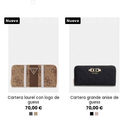
MULTI LOGO
Nuevo
Nuevo
cartera laurel con logo de
cartera grande anise de
guess
guess
70,00 €
70,00 €
COAL LOGO
LATTE LOGO/BROWN
BLACK LOGO
DARK TAUPE LOGO