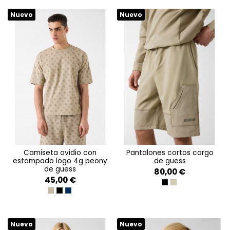
Nuevo
Nuevo
camiseta ovidio con
pantalones cortos cargo
estampado logo 4g peony
de guess
de guess
80,00 €
45,00 €
JET BLACK A996
IMPACT GREY
4G PEONY ALLOVER BEI
4G PEONY ALLOVER BLA
4G PEONY ALLOVER SIL
Nuevo
Nuevo