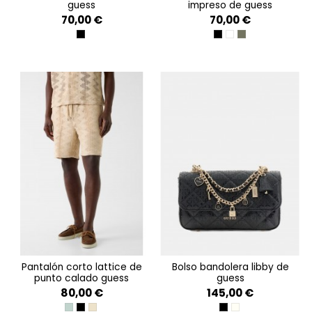
guess
impreso de guess
70,00 €
70,00 €
JBLK EMBOSSED 4G LOG
BLACK LOGO WAVE
WHITE LOGO WAVE
OLIVE LOGO WAV
pantalón corto lattice de
bolso bandolera libby de
punto calado guess
guess
80,00 €
145,00 €
VERDE AGUA
JET BLACK A996
LATTICE KNIT SHORT
BLACK
OFF WHITE