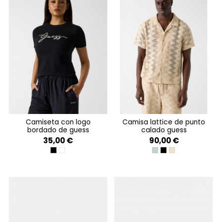
camiseta con logo
camisa lattice de punto
bordado de guess
calado guess
35,00 €
90,00 €
JET BLACK A996
DOVE WHITE
VERDE AGUA
JET BLACK A996
LATTICE KNIT SHI