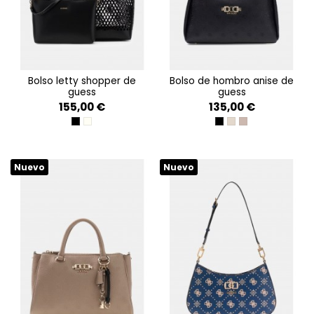
bolso letty shopper de
bolso de hombro anise de
guess
guess
155,00 €
135,00 €
BLACK
OFF WHITE
BLACK LOGO
STONE LOGO
DARK TAUPE LOG
Nuevo
Nuevo