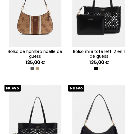
bolso de hombro noelle de
bolso mini tote letti 2 en 1
guess
de guess
125,00 €
135,00 €
COAL LOGO
LATTE LOGO/BROWN
BLACK
OFF WHITE
Nuevo
Nuevo