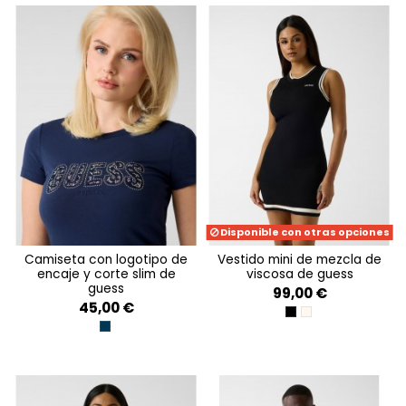
Disponible con otras opciones
camiseta con logotipo de
vestido mini de mezcla de
encaje y corte slim de
viscosa de guess
guess
99,00 €
45,00 €
JET BLACK A996
SHEEP WOOL
BLACKENED BLUE