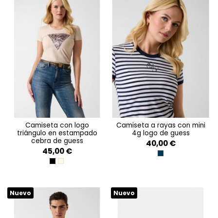
camiseta con logo
camiseta a rayas con mini
triángulo en estampado
4g logo de guess
cebra de guess
40,00 €
45,00 €
BLACKENED BLUE AN
JET BLACK A996
PEARL OYSTER
Nuevo
Nuevo