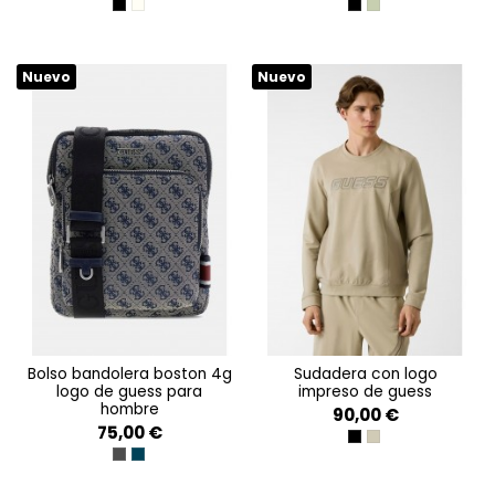
BLACK
OFF WHITE
BLACK
SAGE
Nuevo
Nuevo
bolso bandolera boston 4g
sudadera con logo
logo de guess para
impreso de guess
hombre
90,00 €
75,00 €
JET BLACK A996
IMPACT GREY
DARK BLACK
SAND BLUE