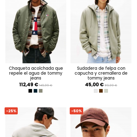
chaqueta acolchada que
sudadera de felpa con
repele el agua de tommy
capucha y cremallera de
jeans
tommy jeans
112,49 €
45,00 €
149,99 €
89,99 €
BLACK
DARK NIGHT NAVY
PEWTER GREEN
LT GREY HTR
RICH BROWN
UTILITY SAGE
-25%
-50%