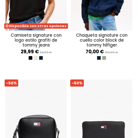
Disponible con otras opciones
camiseta signature con
chaqueta signature con
logo estilo grafiti de
cuello color block de
tommy jeans
tommy hilfiger
29,99 €
70,00 €
34,99 €
139,99 €
BLACK
ECRU
DARK NIGHT NAVY
DARK NIGHT NAVY
ARUBA GREEN
-50%
-50%