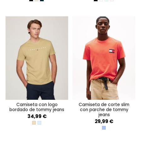
BLACK
ECRU
DARK NIGHT NAVY
BLACK
ANCIENT WHITE
SPRING MINT
PRECIOUS PINK
camiseta con logo
camiseta de corte slim
bordado de tommy jeans
con parche de tommy
jeans
34,99 €
29,99 €
RELIC TAN
COLORADO BLUE
SOFT SAPPHIRE