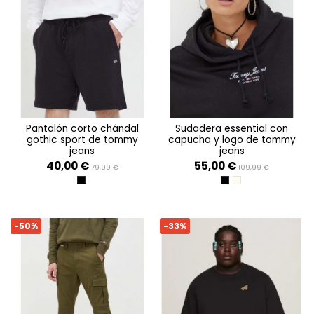
pantalón corto chándal
sudadera essential con
gothic sport de tommy
capucha y logo de tommy
jeans
jeans
40,00 €
55,00 €
79,99 €
109,99 €
BLACK
BLACK
NEWSPRINT
-50%
-33%