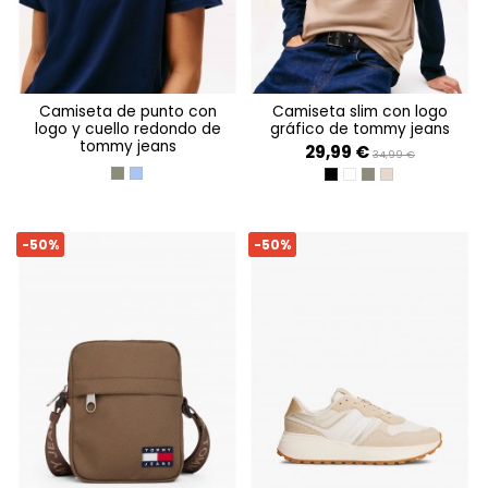
camiseta de punto con
camiseta slim con logo
logo y cuello redondo de
gráfico de tommy jeans
tommy jeans
29,99 €
34,99 €
PEWTER GREEN
SOFT SAPPHIRE
BLACK
ANCIENT WHITE
PEWTER GREEN
COASTAL TAUPE
-50%
-50%