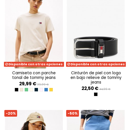
Disponible con otras opciones
Disponible con otras opciones
camiseta con parche
cinturón de piel con logo
tonal de tommy jeans
en bajo relieve de tommy
jeans
29,99 €
39,99 €
22,50 €
44,99 €
BLACK
ECRU
COASTAL GREEN
NEWSPRINT
DARK NIGHT NAVY
PRECIOUS PINK
TEMPO BLUE HTR MELANGE
YELLOW DAHLIA MELANGE
BLACK
-20%
-50%