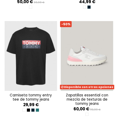
50,00 €
44,99 €
99,99 €
WHITE
ANCIENT WHITE
DARK NIGHT NAVY
-50%
Disponible con otras opciones
camiseta tommy entry
zapatillas essential con
tee de tommy jeans
mezcla de texturas de
tommy jeans
29,99 €
60,00 €
119,99 €
WHITE
BLACK
DARK NIGHT NAVY
DEEP SEAWATER
ECRU / LIGHT CAST /