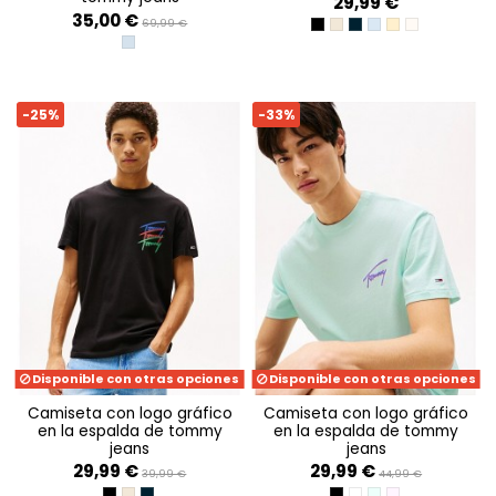
29,99 €
35,00 €
69,99 €
BLACK
ECRU
DARK NIGHT NAVY
SWEET BLUE
CUSTARD CRE
OAT MARL H
DENIM LIGHT
-25%
-33%
Disponible con otras opciones
Disponible con otras opciones
camiseta con logo gráfico
camiseta con logo gráfico
en la espalda de tommy
en la espalda de tommy
jeans
jeans
29,99 €
29,99 €
39,99 €
44,99 €