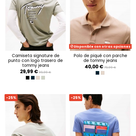
Disponible con otras opciones
camiseta signature de
polo de piqué con parche
punto con logo trasero de
de tommy jeans
tommy jeans
40,00 €
79,99 €
29,99 €
39,99 €
DARK NIGHT NAVY
COASTAL TAUPE
BLACK
DARK NIGHT NAVY
COASTAL TAUPE
UTILITY SAGE
-25%
-25%