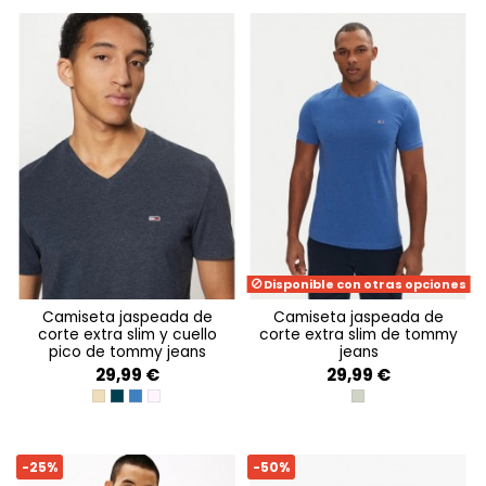
Disponible con otras opciones
camiseta jaspeada de
camiseta jaspeada de
corte extra slim y cuello
corte extra slim de tommy
pico de tommy jeans
jeans
29,99 €
29,99 €
RELIC TAN HTR
DARK NIGHT NAVY HTR
TEMPO BLUE HTR
PRECIOUS PINK HTR
UTILITY SAGE HTR
-25%
-50%