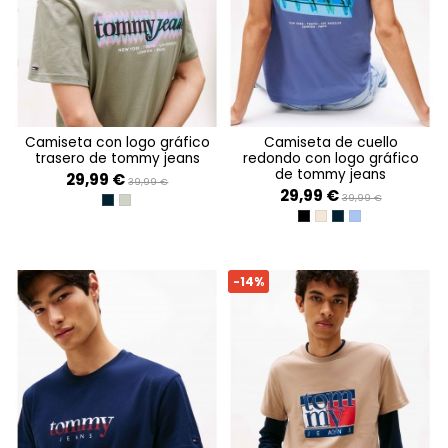
camiseta con logo gráfico
camiseta de cuello
trasero de tommy jeans
redondo con logo gráfico
de tommy jeans
29,99 €
39,99 €
29,99 €
39,99 €
DARK NIGHT NAVY
UTILITY SAGE
BLACK
ECRU
DARK NIGHT NAVY
SOFT SAPPHIRE
-14%