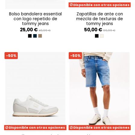
Disponible con otras opciones
bolso bandolera essential
zapatillas de ante con
con logo repetido de
mezcla de texturas de
tommy jeans
tommy jeans
25,00 €
50,00 €
49,99 €
99,99 €
BLACK
DARK NIGHT NAVY
VELVET BROWN
BLACK
WHITE CLAY
-50%
-50%
Disponible con otras opciones
Disponible con otras opciones