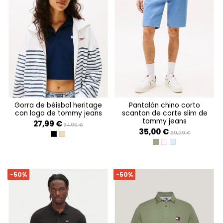
gorra de béisbol heritage
pantalón chino corto
con logo de tommy jeans
scanton de corte slim de
tommy jeans
27,99 €
34,99 €
35,00 €
69,99 €
BLACK
RELIC TAN
ARUBA GREEN
PRECIOUS PINK
COLORADO BLUE
-50%
-50%