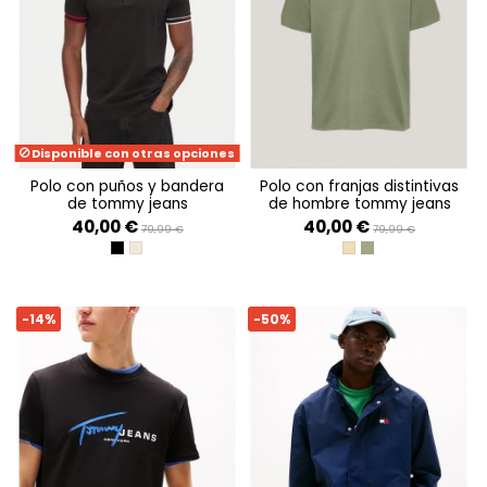
Disponible con otras opciones
polo con puños y bandera
polo con franjas distintivas
de tommy jeans
de hombre tommy jeans
40,00 €
40,00 €
79,99 €
79,99 €
BLACK
ECRU
RELIC TAN
ARUBA GREEN
-14%
-50%