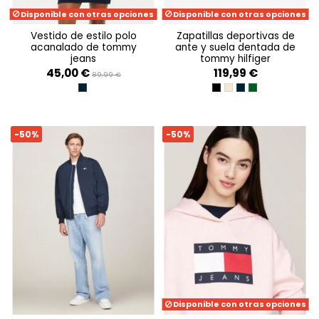
Disponible con otras opciones
Disponible con otras opciones
vestido de estilo polo
zapatillas deportivas de
acanalado de tommy
ante y suela dentada de
jeans
tommy hilfiger
45,00 €
119,99 €
89,99 €
DARK NIGHT NAVY
BLACK
ECRU
DARK NIGHT NAVY
TERRAIN
-50%
-50%
Disponible con otras opciones