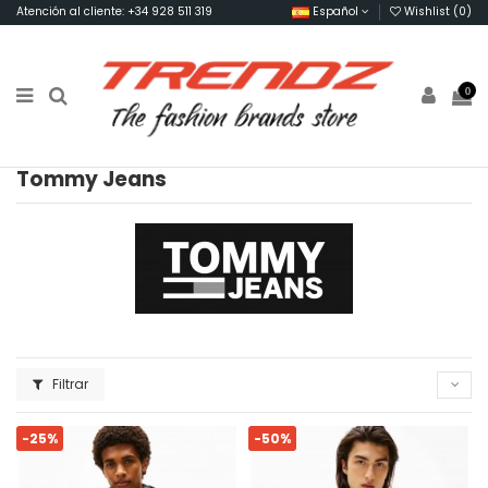
Atención al cliente: +34 928 511 319
Español
Wishlist (
0
)
0
Tommy Jeans
Filtrar
-25%
-50%