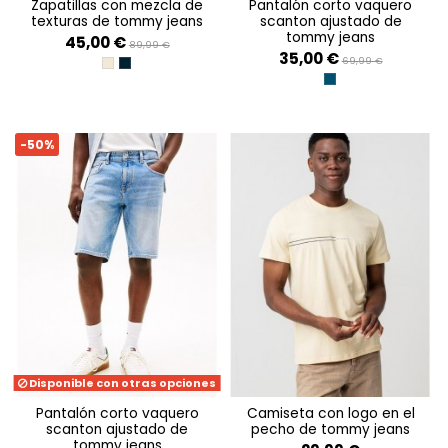
zapatillas con mezcla de
pantalón corto vaquero
texturas de tommy jeans
scanton ajustado de
tommy jeans
45,00 €
89,99 €
35,00 €
69,99 €
ECRU
DARK NIGHT NAVY
DENIM MEDIUM
-50%
Disponible con otras opciones
pantalón corto vaquero
camiseta con logo en el
scanton ajustado de
pecho de tommy jeans
tommy jeans