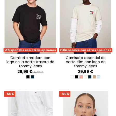
Disponible con otras opciones
Disponible con otras opciones
camiseta modern con
camiseta essential de
logo en la parte trasera de
corte slim con logo de
tommy jeans
tommy jeans
29,99 €
29,99 €
44,99 €
BLACK
DARK NIGHT NAVY
WHITE
BLACK
TICKLED PINK
NEWSPRINT
DARK NIGHT NAV
DRAB OLIVE G
MODERATE 
-50%
-50%