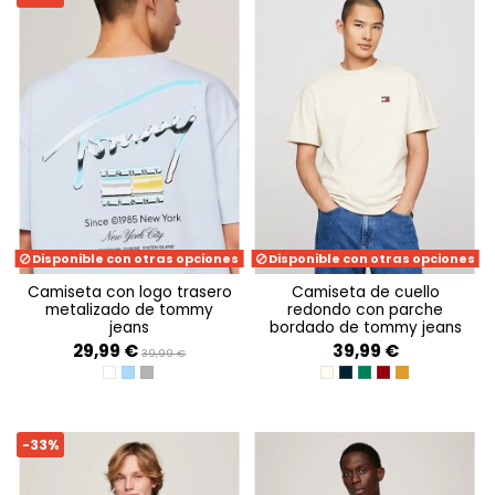
Disponible con otras opciones
Disponible con otras opciones
camiseta con logo trasero
camiseta de cuello
metalizado de tommy
redondo con parche
jeans
bordado de tommy jeans
29,99 €
39,99 €
39,99 €
WHITE
BREEZY BLUE
NEW CHARCOAL
NEWSPRINT
DARK NIGHT NAVY
COURT GREEN
MAGMA RED
ALCHEMY
-33%