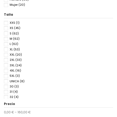
Mujer
(20)
Talla
XXS
(1)
XS
(45)
S
(62)
M
(62)
L
(62)
XL
(53)
XXL
(20)
2XL
(33)
3XL
(24)
4XL
(16)
5XL
(3)
UNICA
(8)
30
(3)
31
(4)
32
(4)
33
(4)
Precio
34
(4)
0,00 € - 160,00 €
36
(9)