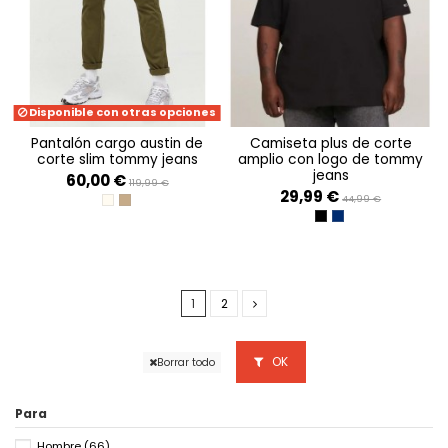
Disponible con otras opciones
pantalón cargo austin de
camiseta plus de corte
corte slim tommy jeans
amplio con logo de tommy
jeans
60,00 €
119,99 €
29,99 €
44,99 €
NEWSPRINT
DRAB OLIVE GREEN
BLACK
TWILIGHT NAVY
1
2
OK
Borrar todo
Para
Hombre
(66)