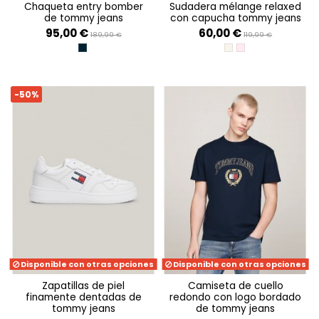
chaqueta entry bomber
sudadera mélange relaxed
de tommy jeans
con capucha tommy jeans
95,00 €
60,00 €
189,99 €
119,99 €
DARK NIGHT NAVY
ANCIENT WHITE MELA
BALLET PINK MELAN
-50%
Disponible con otras opciones
Disponible con otras opciones
zapatillas de piel
camiseta de cuello
finamente dentadas de
redondo con logo bordado
tommy jeans
de tommy jeans