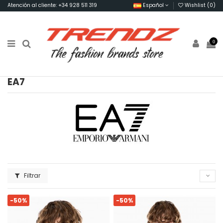
Atención al cliente: +34 928 511 319
Español
Wishlist (
0
)
0
EA7
Filtrar
-50%
-50%