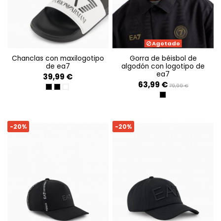
Agotado
chanclas con maxilogotipo
gorra de béisbol de
de ea7
algodón con logotipo de
ea7
39,99 €
63,99 €
79,99 €
BLACK BEAUTY
BLACK/GOLD
WHITE+BLACK+BLACK
BLACK
-20%
-20%