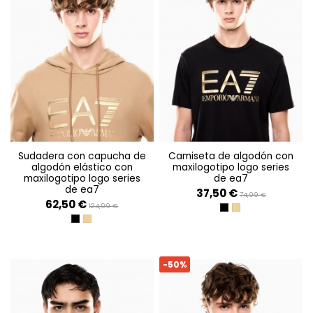
sudadera con capucha de
camiseta de algodón con
algodón elástico con
maxilogotipo logo series
maxilogotipo logo series
de ea7
de ea7
37,50 €
74,99 €
62,50 €
124,99 €
BLACK
TIGERS EYE
BLACK
TIGERS EYE
-50%