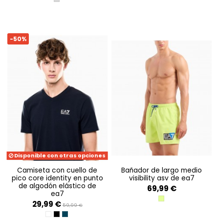
BLACK+SILVER
-50%
Disponible con otras opciones
camiseta con cuello de
bañador de largo medio
pico core identity en punto
visibility asv de ea7
de algodón elástico de
69,99 €
ea7
ACID LIME
29,99 €
59,99 €
WHITE
BLACK
ARMANI BLUE