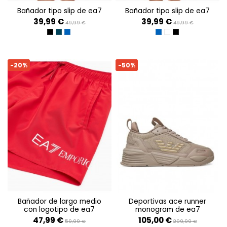
bañador tipo slip de ea7
bañador tipo slip de ea7
39,99 €
39,99 €
49,99 €
49,99 €
BLACK
ARMANI BLUE
TURKISH SEA
FANCY TURKISH SEA M
FANCY BLACK/MON 
FANCY BLACK/M
-20%
-50%
bañador de largo medio
deportivas ace runner
con logotipo de ea7
monogram de ea7
47,99 €
105,00 €
59,99 €
209,99 €