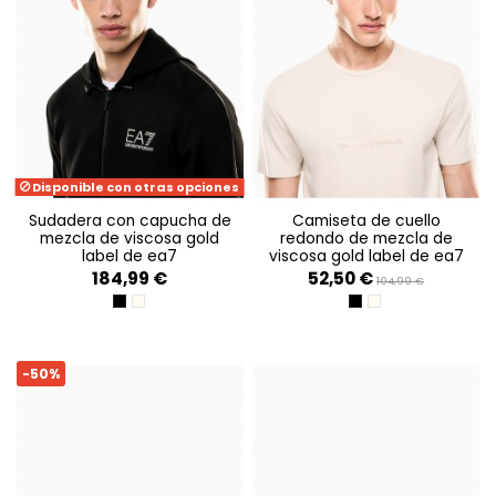
Disponible con otras opciones
sudadera con capucha de
camiseta de cuello
mezcla de viscosa gold
redondo de mezcla de
label de ea7
viscosa gold label de ea7
184,99 €
52,50 €
104,99 €
BLACK
RAINY DAY
BLACK
RAINY DAY
-50%