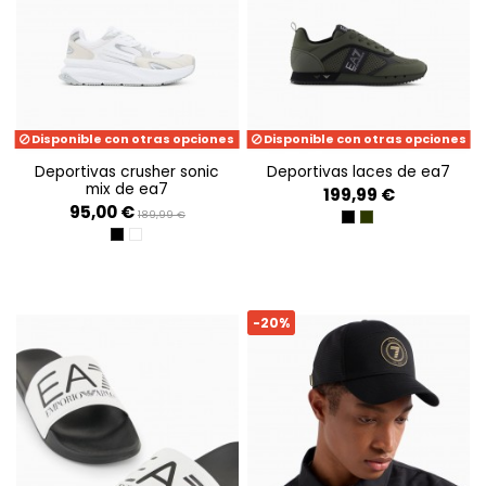
Disponible con otras opciones
Disponible con otras opciones
deportivas crusher sonic
deportivas laces de ea7
mix de ea7
199,99 €
95,00 €
189,99 €
BLACK/WHITE
BEETLE+SILVER+B
TRIPLE BLACK+GOLD
WHITE+CEMENT
-20%