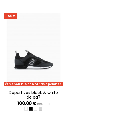
-50%
Disponible con otras opciones
deportivas black & white
de ea7
100,00 €
199,99 €
WHITE
BLACK+WHITE
TRIP. WHT+GOLD+HONEY
GRIFFIN+BLACK