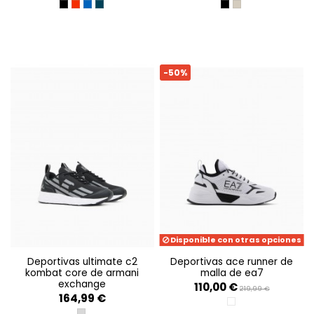
BLACK / GOLD
EQUESTRIAN RED/SILVE
TURKISH SEA / SILVER
ARMANI BLUE / TANGER
TRIPLE BLACK+SILVER
TRIPLE COBBLEST
-50%
Disponible con otras opciones
deportivas ultimate c2
deportivas ace runner de
kombat core de armani
malla de ea7
exchange
110,00 €
219,99 €
164,99 €
OPT.WHITE+BLACK