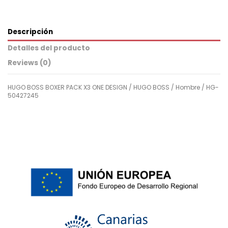
Descripción
Detalles del producto
Reviews (0)
HUGO BOSS BOXER PACK X3 ONE DESIGN / HUGO BOSS / Hombre / HG-
50427245
Para
No reviews
Hombre
ean13
2000002476887