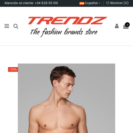
Atención al cliente: +34 928 511 319
Español
Wishlist (
0
)
0
-20%