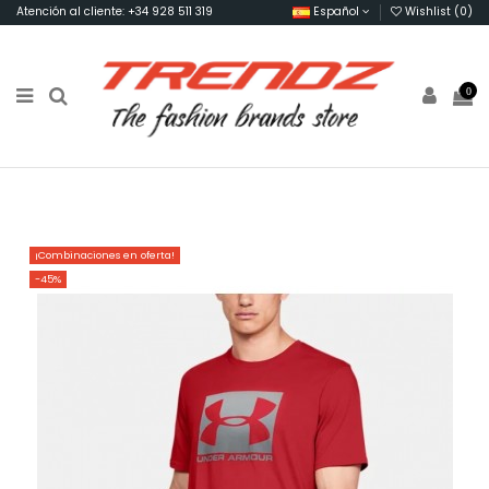
Atención al cliente: +34 928 511 319
Español
Wishlist (
0
)
0
¡Combinaciones en oferta!
-45%