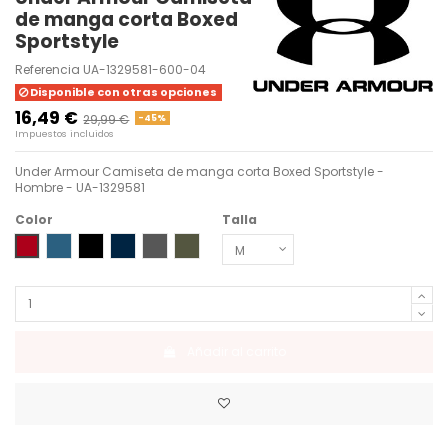
de manga corta Boxed
Sportstyle
Referencia
UA-1329581-600-04
Disponible con otras opciones
16,49 €
29,99 €
-45%
Impuestos incluidos
Under Armour Camiseta de manga corta Boxed Sportstyle -
Hombre - UA-1329581
Color
Talla
RED
BLUE
BLACK / GRAPHITE
ACADEMY / RED
ASH TAUPE-WHITE-LIME YELLOW
MARINE OD GREEN-HALO GRAY
Añadir al carrito