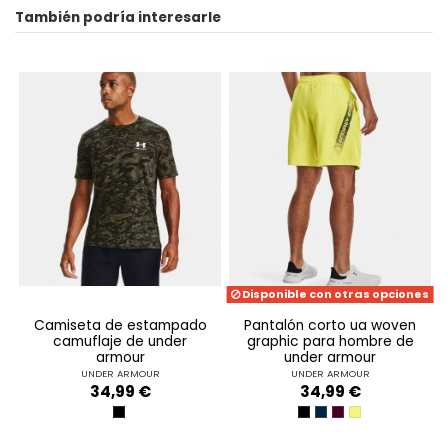
También podría interesarle
ean13
192007667437
Disponible con otras opciones
camiseta de estampado
pantalón corto ua woven
camuflaje de under
graphic para hombre de
armour
under armour
UNDER ARMOUR
UNDER ARMOUR
34,99 €
34,99 €
BLACK--WHITE
BLACK-WHITE
ACADEMY-WHITE
DARK MAROON-BE
LIME YELLOW-MA