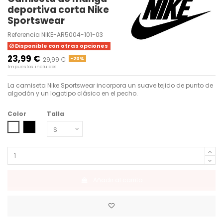
deportiva corta Nike
Sportswear
Referencia
NIKE-AR5004-101-03
Disponible con otras opciones
23,99 €
29,99 €
-20%
Impuestos incluidos
La camiseta Nike Sportswear incorpora un suave tejido de punto de
algodón y un logotipo clásico en el pecho.
Color
Talla
BLANCO NEGRO AA
NEGRO BLANCO AA
Añadir al carrito