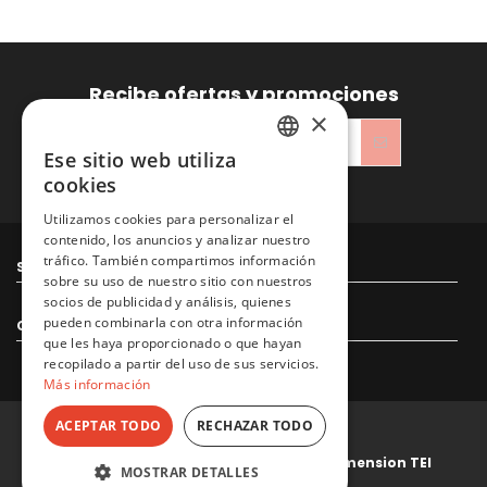
Recibe ofertas y promociones
×
Ese sitio web utiliza
SPANISH
cookies
He leído y acepto la
Política de privacidad
ENGLISH
Utilizamos cookies para personalizar el
contenido, los anuncios y analizar nuestro
tráfico. También compartimos información
Sitacosmos SL
sobre su uso de nuestro sitio con nuestros
socios de publicidad y análisis, quienes
pueden combinarla con otra información
Contacto
que les haya proporcionado o que hayan
recopilado a partir del uso de sus servicios.
Más información
ACEPTAR TODO
RECHAZAR TODO
© 2022 Sitacosmos SL. Desarrollado por
Dimension TEI
MOSTRAR DETALLES