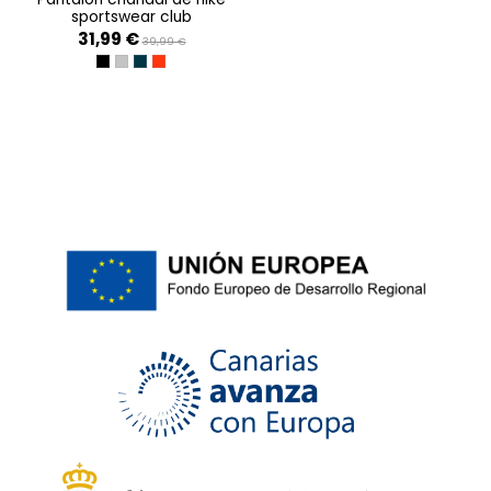
sportswear club
31,99 €
39,99 €
NEGRO AA
GRIS AA
MARINO AA
ROJO C/O