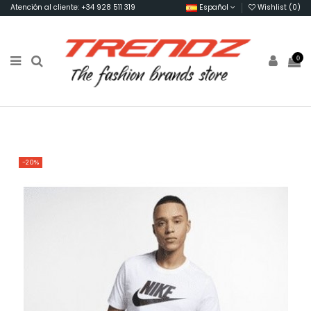
Atención al cliente: +34 928 511 319
Español
Wishlist (
0
)
0
-20%