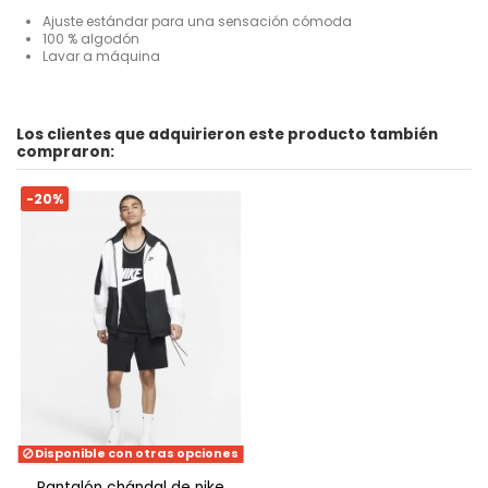
Ajuste estándar para una sensación cómoda
100 % algodón
Lavar a máquina
Para
No reviews
Hombre
Los clientes que adquirieron este producto también
ean13
191888621965
compraron:
-20%
Disponible con otras opciones
pantalón chándal de nike