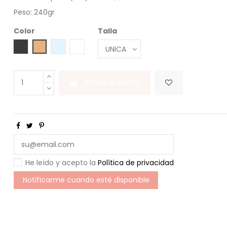
Peso: 240gr
Color
Talla
NERO
NATURALE/CUOIO
NAT/AZZURRO
NATUR/BIANCO
Añadir al carrito
He leído y acepto la
Política de privacidad