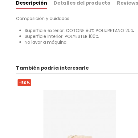
Descripción
Detalles del producto
Reviews
Composición y cuidados
Superficie exterior: COTONE 80% POLIURETANO 20%
Superficie interior: POLYESTER 100%
No lavar a máquina
Para
No reviews
También podría interesarle
ean13
8054942642783
-50%