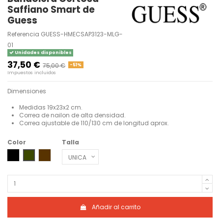
Saffiano Smart de
Guess
Referencia
GUESS-HMECSAP3123-MLG-
01
Unidades disponibles
37,50 €
75,00 €
-51%
Impuestos incluidos
Dimensiones
Medidas 19x23x2 cm.
Correa de nailon de alta densidad.
Correa ajustable de 110/130 cm de longitud aprox.
Color
Talla
BLACK
MILITARY GREEN
DARK BROWN
Añadir al carrito