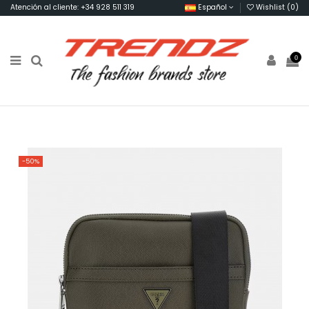
Atención al cliente: +34 928 511 319
Español
Wishlist (
0
)
0
-50%