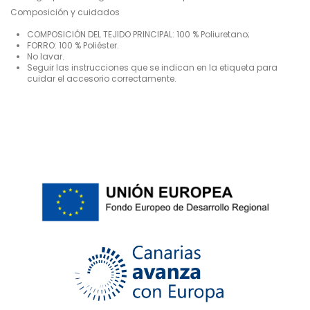
Composición y cuidados
COMPOSICIÓN DEL TEJIDO PRINCIPAL: 100 % Poliuretano;
FORRO: 100 % Poliéster.
No lavar.
Seguir las instrucciones que se indican en la etiqueta para
cuidar el accesorio correctamente.
Para
No reviews
Hombre
ean13
2000003945917